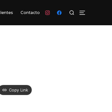
Buscar:
instagram
facebook
lientes
Contacto
ALTERNAR L
Copy Link