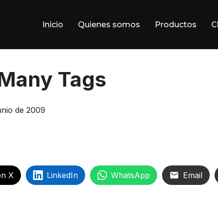
Inicio
Quienes somos
Productos
C
 Many Tags
cado
junio de 2009
on X
LinkedIn
WhatsApp
Email