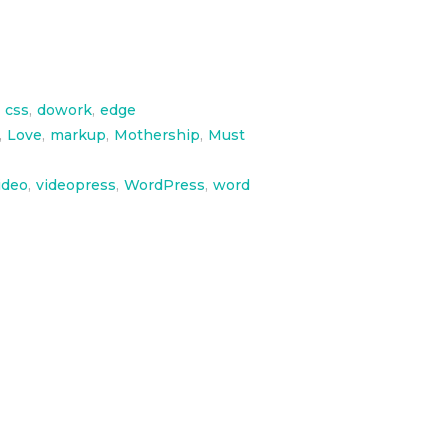
css
,
dowork
,
edge
,
Love
,
markup
,
Mothership
,
Must
ideo
,
videopress
,
WordPress
,
word