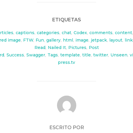
ETIQUETAS
rticles
,
captions
,
categories
,
chat
,
Codex
,
comments
,
content
,
red image
,
FTW
,
Fun
,
gallery
,
html
,
image
,
jetpack
,
layout
,
link
Read
,
Nailed It
,
Pictures
,
Post
rd
,
Success
,
Swagger
,
Tags
,
template
,
title
,
twitter
,
Unseen
,
v
press.tv
AUTOR DE LA PUBLICACIÓN
ESCRITO POR