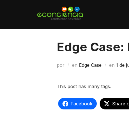
Saltar
al
contenido
Edge Case:
Publi
por
en
Edge Case
en
1 de 
el
This post has many tags.
Facebook
Share 