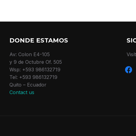
DONDE ESTAMOS
SI
Av: Colon E4-105
Visí
y 9 de Octubre Of. 505
face
Wsp: +593 986132719
Tel: +593 986132719
Quito – Ecuador
Contact us