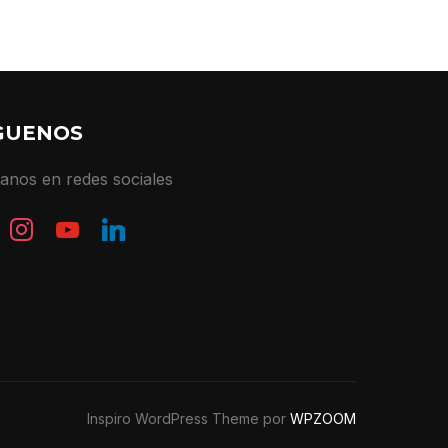
GUENOS
tanos en redes sociales
book
instagram
youtube
linkedin
Inspiro WordPress Theme por
WPZOOM