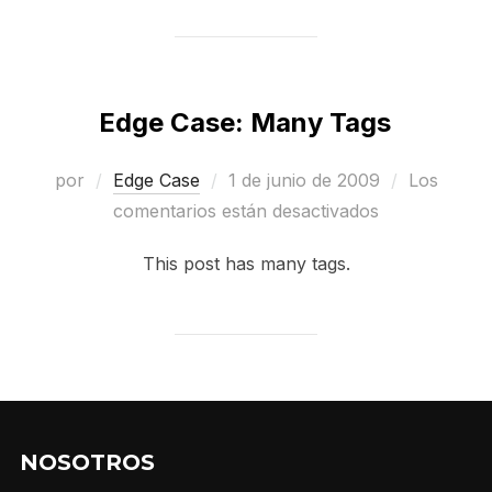
Edge Case: Many Tags
Publicado
por
Edge Case
1 de junio de 2009
Los
el
comentarios están desactivados
This post has many tags.
NOSOTROS