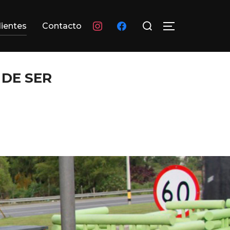
Buscar:
instagram
facebook
lientes
Contacto
ALTERNAR L
 DE SER