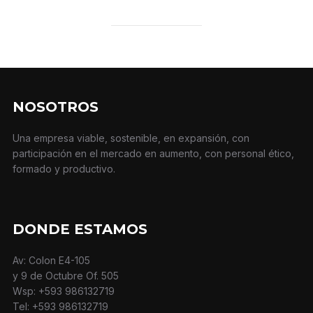
NOSOTROS
Una empresa viable, sostenible, en expansión, con
participación en el mercado en aumento, con personal ético,
formado y productivo.
DONDE ESTAMOS
Av: Colon E4-105
y 9 de Octubre Of. 505
Wsp: +593 986132719
Tel: +593 986132719