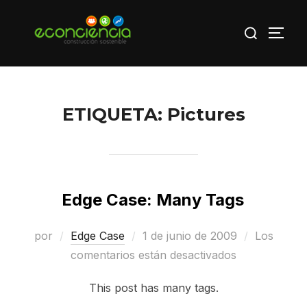
Saltar
Buscar:
al
ALTE
contenido
ETIQUETA:
Pictures
Edge Case: Many Tags
Publicado
por
Edge Case
1 de junio de 2009
Los
el
comentarios están desactivados
This post has many tags.