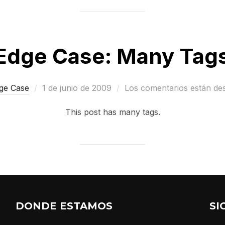
Edge Case: Many Tag
Publicado
ge Case
1 de junio de 2009
Los comentarios están de
el
This post has many tags.
DONDE ESTAMOS
SI