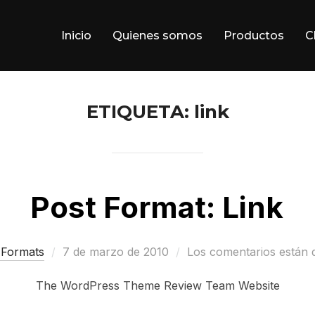
Inicio
Quienes somos
Productos
C
ETIQUETA:
link
Post Format: Link
Publicado
 Formats
7 de marzo de 2010
Los comentarios están 
el
The WordPress Theme Review Team Website