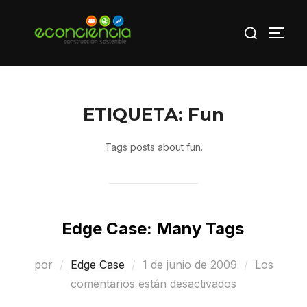
Saltar
Buscar:
al
ALTE
contenido
ETIQUETA:
Fun
Tags posts about fun.
Edge Case: Many Tags
Publicado
por
Edge Case
1 de junio de 2009
Los
el
comentarios están desactivados