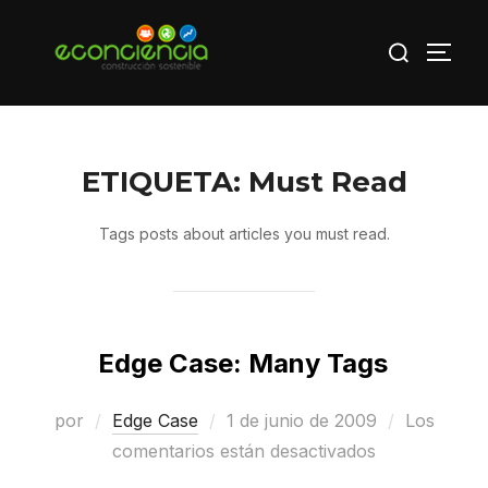
Saltar
Buscar:
al
ALTE
contenido
ETIQUETA:
Must Read
Tags posts about articles you must read.
Edge Case: Many Tags
Publicado
por
Edge Case
1 de junio de 2009
Los
el
comentarios están desactivados