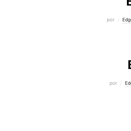
por
Edg
por
Ed