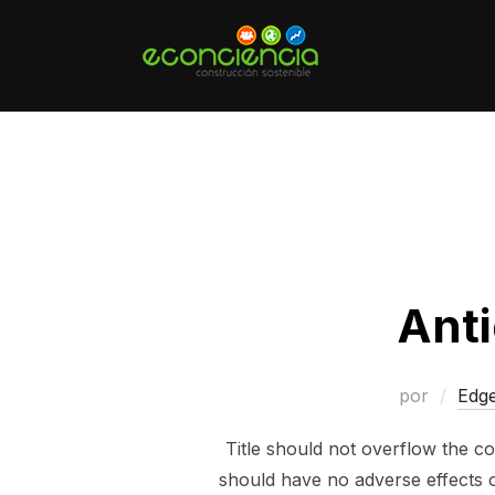
Saltar
al
contenido
Ant
por
Edg
Title should not overflow the co
should have no adverse effects on