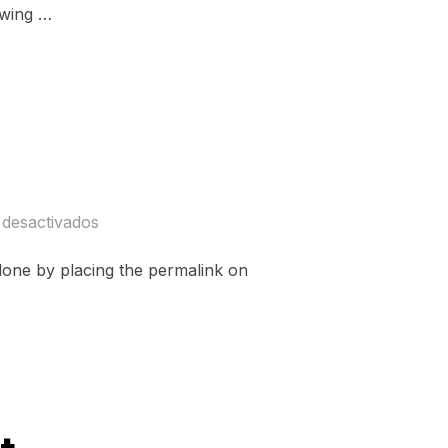
owing …
TARIANISM»
 desactivados
ly done by placing the permalink on