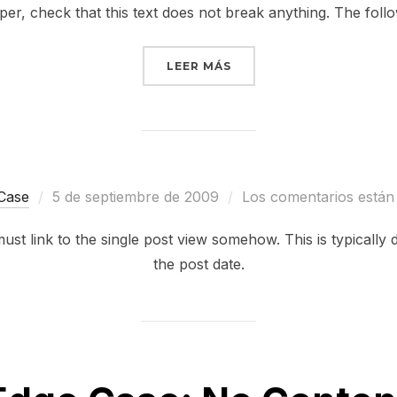
per, check that this text does not break anything. The foll
«ANTIDISESTABLISHMEN
LEER MÁS
Publicado
Case
5 de septiembre de 2009
Los comentarios están
el
ll must link to the single post view somehow. This is typical
the post date.