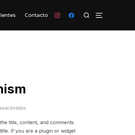
Buscar:
instagram
facebook
lientes
Contacto
ALTERNAR L
nism
esactivados
 the title, content, and comments
tle. If you are a plugin or widget