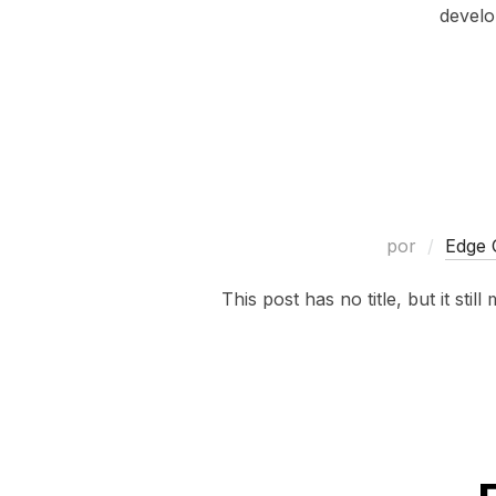
develo
por
Edge 
This post has no title, but it sti