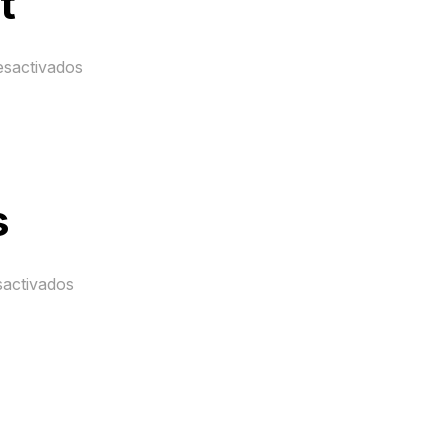
t
esactivados
s
sactivados