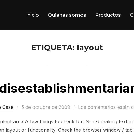
Inicio
Quienes somos
Productos
C
ETIQUETA:
layout
idisestablishmentaria
Publicado
e Case
5 de octubre de 2009
Los comentarios están d
el
ntent area A few things to check for: Non-breaking text in
 layout or functionality. Check the browser window / tab ti