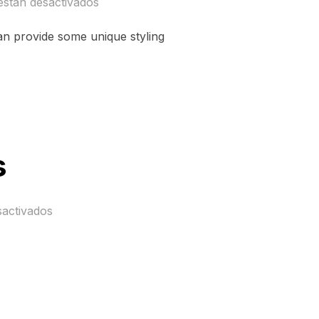
están desactivados
an provide some unique styling
s
sactivados