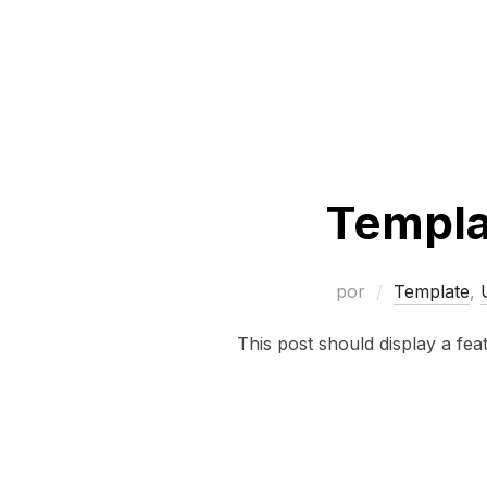
Templat
por
Template
,
This post should display a fe