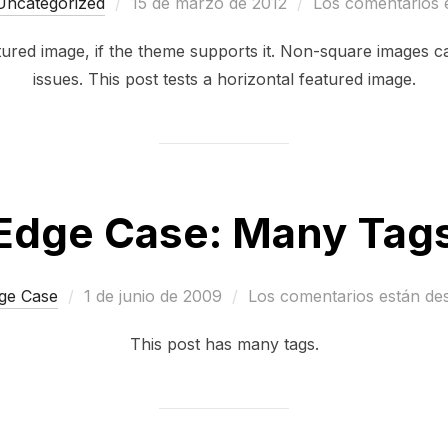
Publicado
Uncategorized
15 de marzo de 2012
Los comentarios 
el
atured image, if the theme supports it. Non-square images c
issues. This post tests a horizontal featured image.
Edge Case: Many Tag
Publicado
ge Case
1 de junio de 2009
Los comentarios están de
el
This post has many tags.