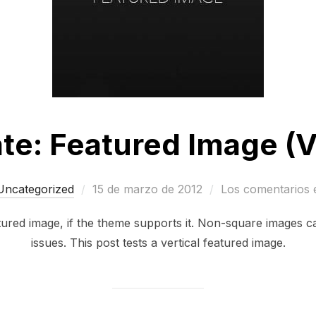
e: Featured Image (Ve
Publicado
Uncategorized
15 de marzo de 2012
Los comentarios 
el
atured image, if the theme supports it. Non-square images c
issues. This post tests a vertical featured image.