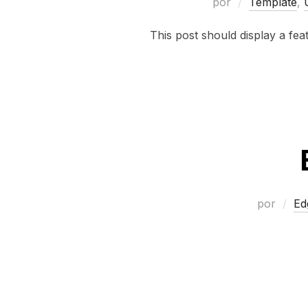
por
Template
,
This post should display a fe
por
Ed