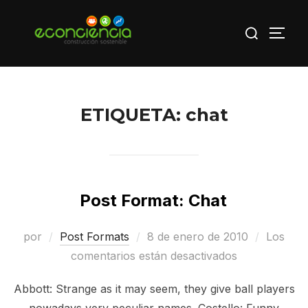
Saltar
Buscar:
al
ALTE
contenido
ETIQUETA:
chat
Post Format: Chat
Publicado
por
Post Formats
8 de enero de 2010
Los
el
comentarios están desactivados
Abbott: Strange as it may seem, they give ball players
nowadays very peculiar names. Costello: Funny