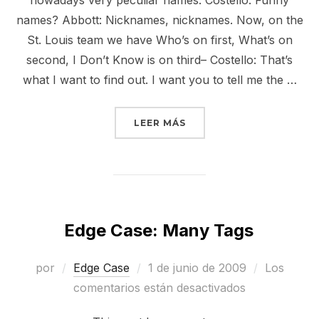
names? Abbott: Nicknames, nicknames. Now, on the
St. Louis team we have Who’s on first, What’s on
second, I Don’t Know is on third– Costello: That’s
what I want to find out. I want you to tell me the …
«POST FORMAT: CHAT»
LEER MÁS
Edge Case: Many Tags
Publicado
por
Edge Case
1 de junio de 2009
Los
el
comentarios están desactivados