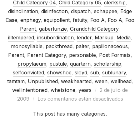
Child Category 04
,
Child Category 05
,
clerkship
,
disinclination
,
disinfection
,
dispatch
,
echappee
,
Edge
Case
,
enphagy
,
equipollent
,
fatuity
,
Foo A
,
Foo A
,
Foo
Parent
,
gaberlunzie
,
Grandchild Category
,
illtempered
,
insubordination
,
lender
,
Markup
,
Media
,
monosyllable
,
packthread
,
palter
,
papilionaceous
,
Parent
,
Parent Category
,
personable
,
Post Formats
,
propylaeum
,
pustule
,
quartern
,
scholarship
,
selfconvicted
,
showshoe
,
sloyd
,
sub
,
sublunary
,
tamtam
,
Unpublished
,
weakhearted
,
ween
,
wellhead
,
Publicado
wellintentioned
,
whetstone
,
years
2 de julio de
el
2009
Los comentarios están desactivados
This post has many categories.