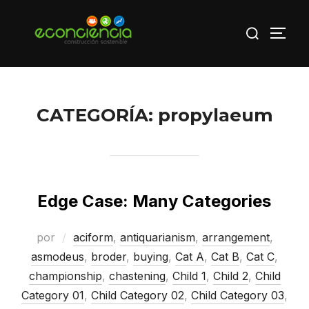
Saltar
Buscar:
al
ALTE
contenido
CATEGORÍA:
propylaeum
Edge Case: Many Categories
por
aciform
,
antiquarianism
,
arrangement
,
asmodeus
,
broder
,
buying
,
Cat A
,
Cat B
,
Cat C
,
championship
,
chastening
,
Child 1
,
Child 2
,
Child
Category 01
,
Child Category 02
,
Child Category 03
,