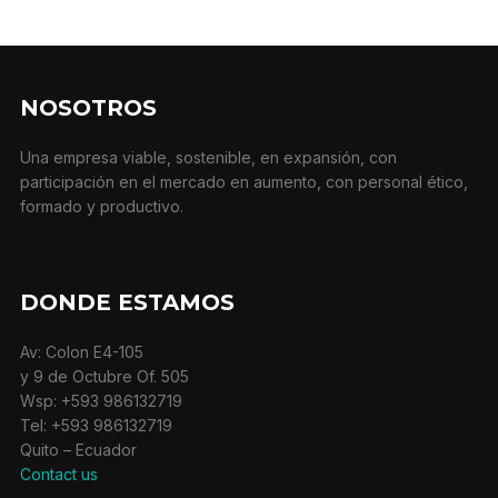
NOSOTROS
Una empresa viable, sostenible, en expansión, con
participación en el mercado en aumento, con personal ético,
formado y productivo.
DONDE ESTAMOS
Av: Colon E4-105
y 9 de Octubre Of. 505
Wsp: +593 986132719
Tel: +593 986132719
Quito – Ecuador
Contact us