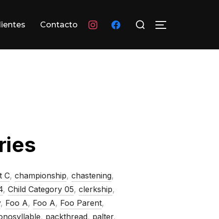
Buscar:
instagram
facebook
lientes
Contacto
ALTERNAR L
ries
t C
,
championship
,
chastening
,
4
,
Child Category 05
,
clerkship
,
y
,
Foo A
,
Foo A
,
Foo Parent
,
nosyllable
,
packthread
,
palter
,