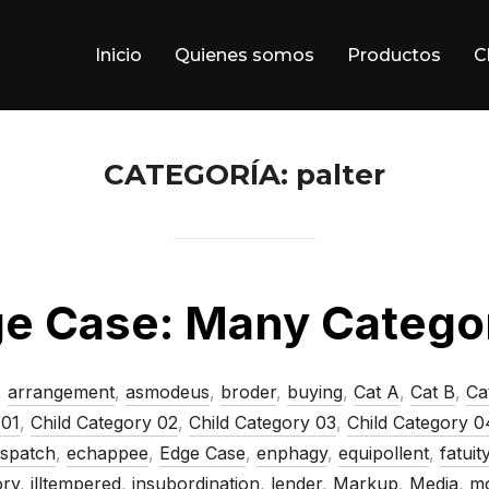
Inicio
Quienes somos
Productos
C
CATEGORÍA:
palter
e Case: Many Catego
,
arrangement
,
asmodeus
,
broder
,
buying
,
Cat A
,
Cat B
,
Ca
 01
,
Child Category 02
,
Child Category 03
,
Child Category 0
ispatch
,
echappee
,
Edge Case
,
enphagy
,
equipollent
,
fatuit
ory
,
illtempered
,
insubordination
,
lender
,
Markup
,
Media
,
mo