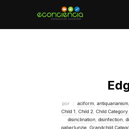
Saltar
al
contenido
Edg
por
aciform
,
antiquarianism
Child 1
,
Child 2
,
Child Category
disinclination
,
disinfection
,
d
gaberlunzie
,
Grandchild Categ