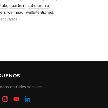
tule
,
quartern
,
scholarship
,
en
,
wellhead
,
wellintentioned
,
activados
GUENOS
tanos en redes sociales
book
instagram
youtube
linkedin