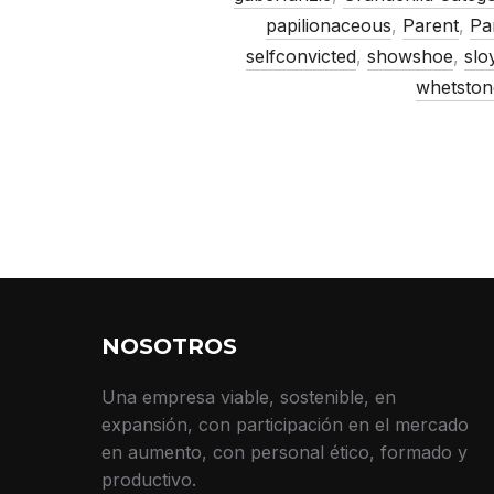
papilionaceous
,
Parent
,
Pa
selfconvicted
,
showshoe
,
slo
whetston
NOSOTROS
Una empresa viable, sostenible, en
expansión, con participación en el mercado
en aumento, con personal ético, formado y
productivo.