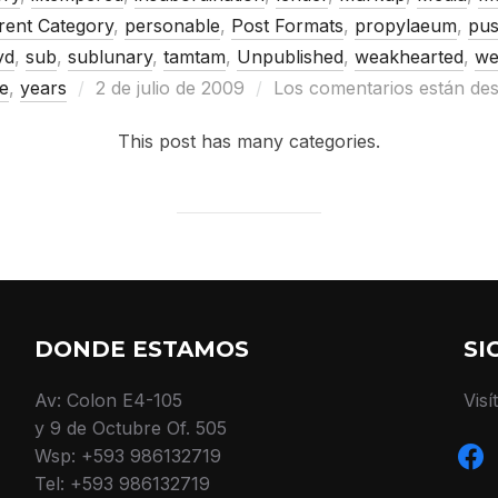
rent Category
,
personable
,
Post Formats
,
propylaeum
,
pus
yd
,
sub
,
sublunary
,
tamtam
,
Unpublished
,
weakhearted
,
we
Publicado
e
,
years
2 de julio de 2009
Los comentarios están des
el
This post has many categories.
DONDE ESTAMOS
SI
Av: Colon E4-105
Visí
y 9 de Octubre Of. 505
face
Wsp: +593 986132719
Tel: +593 986132719