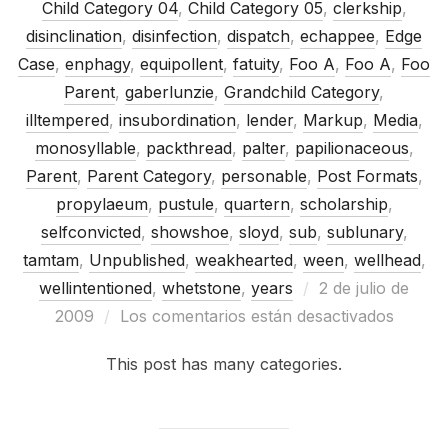
Child Category 04
,
Child Category 05
,
clerkship
,
disinclination
,
disinfection
,
dispatch
,
echappee
,
Edge
Case
,
enphagy
,
equipollent
,
fatuity
,
Foo A
,
Foo A
,
Foo
Parent
,
gaberlunzie
,
Grandchild Category
,
illtempered
,
insubordination
,
lender
,
Markup
,
Media
,
monosyllable
,
packthread
,
palter
,
papilionaceous
,
Parent
,
Parent Category
,
personable
,
Post Formats
,
propylaeum
,
pustule
,
quartern
,
scholarship
,
selfconvicted
,
showshoe
,
sloyd
,
sub
,
sublunary
,
tamtam
,
Unpublished
,
weakhearted
,
ween
,
wellhead
,
Publicado
wellintentioned
,
whetstone
,
years
2 de julio de
el
2009
Los comentarios están desactivados
This post has many categories.