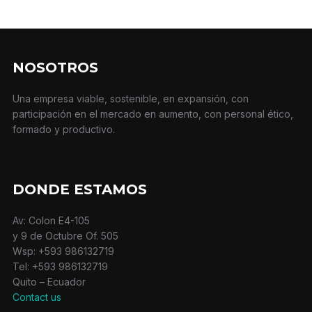
NOSOTROS
Una empresa viable, sostenible, en expansión, con
participación en el mercado en aumento, con personal ético,
formado y productivo.
DONDE ESTAMOS
Av: Colon E4-105
y 9 de Octubre Of. 505
Wsp: +593 986132719
Tel: +593 986132719
Quito – Ecuador
Contact us