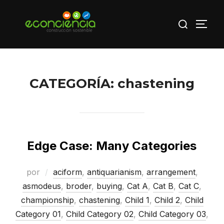
Saltar
Buscar:
al
ALTE
contenido
CATEGORÍA:
chastening
Edge Case: Many Categories
por
aciform
,
antiquarianism
,
arrangement
,
asmodeus
,
broder
,
buying
,
Cat A
,
Cat B
,
Cat C
,
championship
,
chastening
,
Child 1
,
Child 2
,
Child
Category 01
,
Child Category 02
,
Child Category 03
,