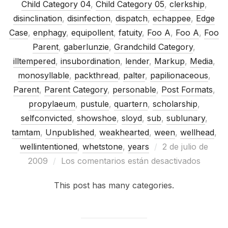
Child Category 04
,
Child Category 05
,
clerkship
,
disinclination
,
disinfection
,
dispatch
,
echappee
,
Edge
Case
,
enphagy
,
equipollent
,
fatuity
,
Foo A
,
Foo A
,
Foo
Parent
,
gaberlunzie
,
Grandchild Category
,
illtempered
,
insubordination
,
lender
,
Markup
,
Media
,
monosyllable
,
packthread
,
palter
,
papilionaceous
,
Parent
,
Parent Category
,
personable
,
Post Formats
,
propylaeum
,
pustule
,
quartern
,
scholarship
,
selfconvicted
,
showshoe
,
sloyd
,
sub
,
sublunary
,
tamtam
,
Unpublished
,
weakhearted
,
ween
,
wellhead
,
Publicado
wellintentioned
,
whetstone
,
years
2 de julio de
el
2009
Los comentarios están desactivados
This post has many categories.