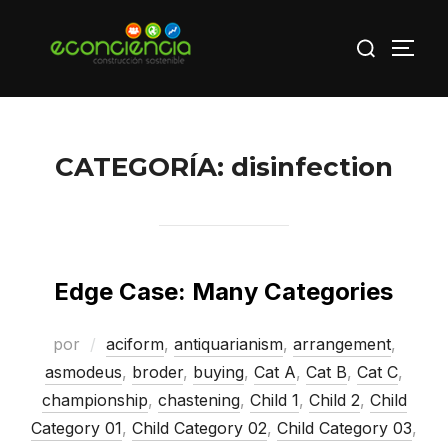
Saltar
Buscar:
al
ALTE
contenido
CATEGORÍA:
disinfection
Edge Case: Many Categories
por
aciform
,
antiquarianism
,
arrangement
,
asmodeus
,
broder
,
buying
,
Cat A
,
Cat B
,
Cat C
,
championship
,
chastening
,
Child 1
,
Child 2
,
Child
Category 01
,
Child Category 02
,
Child Category 03
,