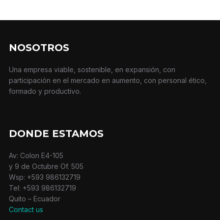
NOSOTROS
Una empresa viable, sostenible, en expansión, con
participación en el mercado en aumento, con personal ético,
formado y productivo.
DONDE ESTAMOS
Av: Colon E4-105
y 9 de Octubre Of. 505
Wsp: +593 986132719
Tel: +593 986132719
Quito – Ecuador
Contact us