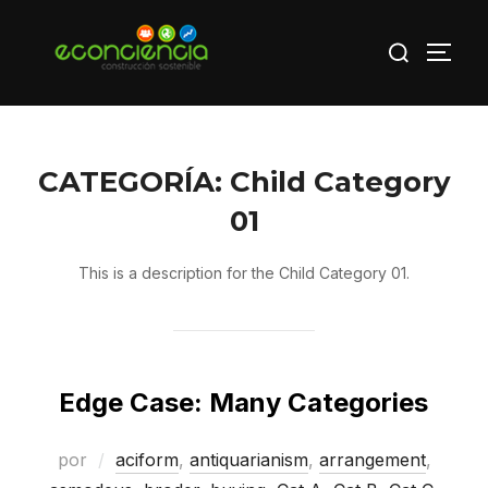
Saltar
Buscar:
al
ALTE
contenido
CATEGORÍA:
Child Category
01
This is a description for the Child Category 01.
Edge Case: Many Categories
por
aciform
,
antiquarianism
,
arrangement
,