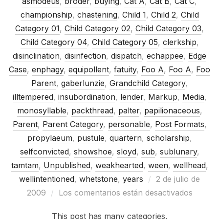
asmodeus
,
broder
,
buying
,
Cat A
,
Cat B
,
Cat C
,
championship
,
chastening
,
Child 1
,
Child 2
,
Child
Category 01
,
Child Category 02
,
Child Category 03
,
Child Category 04
,
Child Category 05
,
clerkship
,
disinclination
,
disinfection
,
dispatch
,
echappee
,
Edge
Case
,
enphagy
,
equipollent
,
fatuity
,
Foo A
,
Foo A
,
Foo
Parent
,
gaberlunzie
,
Grandchild Category
,
illtempered
,
insubordination
,
lender
,
Markup
,
Media
,
monosyllable
,
packthread
,
palter
,
papilionaceous
,
Parent
,
Parent Category
,
personable
,
Post Formats
,
propylaeum
,
pustule
,
quartern
,
scholarship
,
selfconvicted
,
showshoe
,
sloyd
,
sub
,
sublunary
,
tamtam
,
Unpublished
,
weakhearted
,
ween
,
wellhead
,
Publicado
wellintentioned
,
whetstone
,
years
2 de julio de
el
2009
Los comentarios están desactivados
This post has many categories.