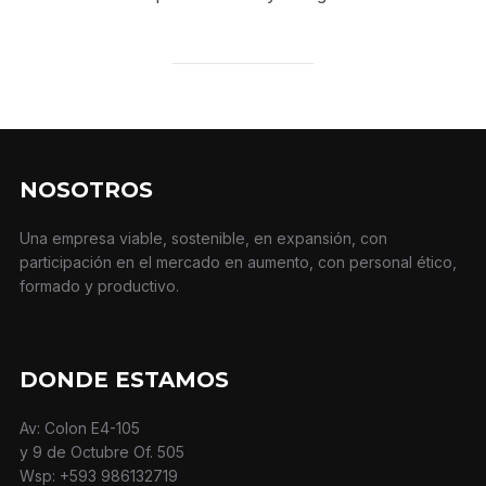
NOSOTROS
Una empresa viable, sostenible, en expansión, con
participación en el mercado en aumento, con personal ético,
formado y productivo.
DONDE ESTAMOS
Av: Colon E4-105
y 9 de Octubre Of. 505
Wsp: +593 986132719