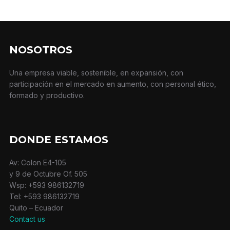
NOSOTROS
Una empresa viable, sostenible, en expansión, con
participación en el mercado en aumento, con personal ético,
formado y productivo.
DONDE ESTAMOS
Av: Colon E4-105
y 9 de Octubre Of. 505
Wsp: +593 986132719
Tel: +593 986132719
Quito – Ecuador
Contact us