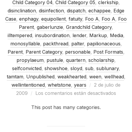
Child Category 04
,
Child Category 05
,
clerkship
,
disinclination
,
disinfection
,
dispatch
,
echappee
,
Edge
Case
,
enphagy
,
equipollent
,
fatuity
,
Foo A
,
Foo A
,
Foo
Parent
,
gaberlunzie
,
Grandchild Category
,
illtempered
,
insubordination
,
lender
,
Markup
,
Media
,
monosyllable
,
packthread
,
palter
,
papilionaceous
,
Parent
,
Parent Category
,
personable
,
Post Formats
,
propylaeum
,
pustule
,
quartern
,
scholarship
,
selfconvicted
,
showshoe
,
sloyd
,
sub
,
sublunary
,
tamtam
,
Unpublished
,
weakhearted
,
ween
,
wellhead
,
Publicado
wellintentioned
,
whetstone
,
years
2 de julio de
el
2009
Los comentarios están desactivados
This post has many categories.