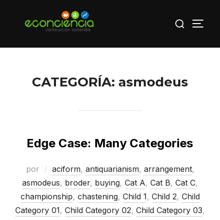
Saltar
Buscar:
al
ALTE
contenido
CATEGORÍA:
asmodeus
Edge Case: Many Categories
por
aciform
,
antiquarianism
,
arrangement
,
asmodeus
,
broder
,
buying
,
Cat A
,
Cat B
,
Cat C
,
championship
,
chastening
,
Child 1
,
Child 2
,
Child
Category 01
,
Child Category 02
,
Child Category 03
,