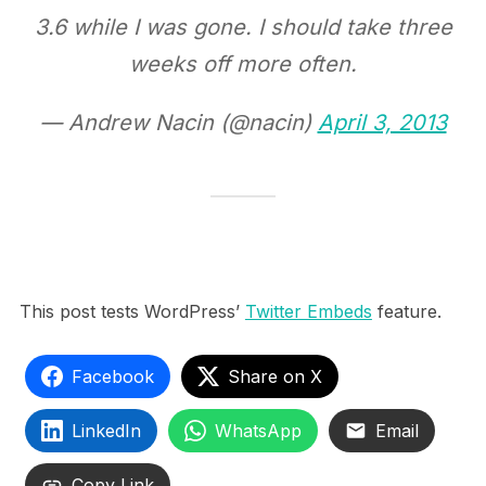
3.6 while I was gone. I should take three
weeks off more often.
— Andrew Nacin (@nacin)
April 3, 2013
This post tests WordPress’
Twitter Embeds
feature.
Facebook
Share on X
LinkedIn
WhatsApp
Email
Copy Link