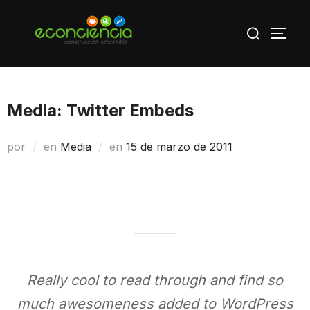
Saltar
Buscar:
al
ALTE
contenido
Media: Twitter Embeds
Publicado
por
en
Media
en
15 de marzo de 2011
el
Really cool to read through and find so
much awesomeness added to WordPress