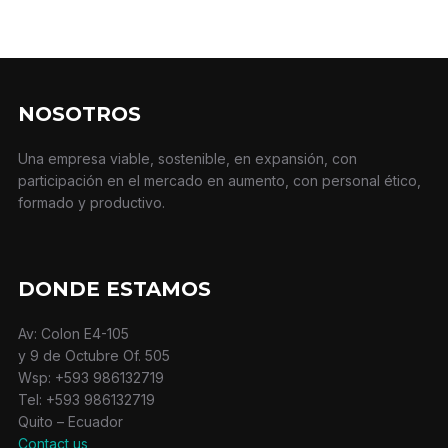
NOSOTROS
Una empresa viable, sostenible, en expansión, con
participación en el mercado en aumento, con personal ético,
formado y productivo.
DONDE ESTAMOS
Av: Colon E4-105
y 9 de Octubre Of. 505
Wsp: +593 986132719
Tel: +593 986132719
Quito – Ecuador
Contact us