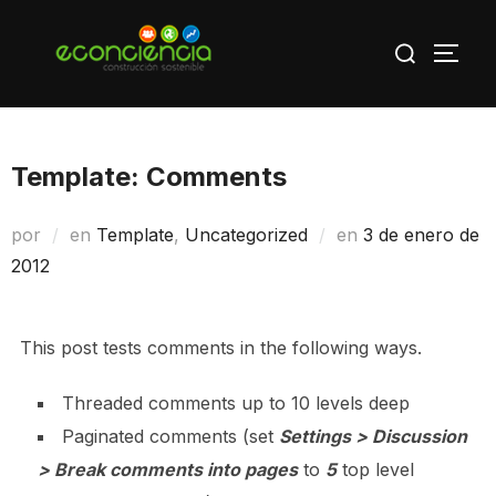
Saltar
Buscar:
al
ALTE
contenido
Template: Comments
Publicado
por
en
Template
,
Uncategorized
en
3 de enero de
el
2012
This post tests comments in the following ways.
Threaded comments up to 10 levels deep
Paginated comments (set
Settings > Discussion
> Break comments into pages
to
5
top level