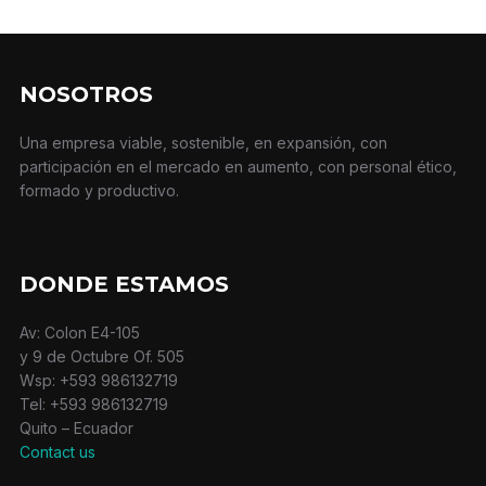
NOSOTROS
Una empresa viable, sostenible, en expansión, con
participación en el mercado en aumento, con personal ético,
formado y productivo.
DONDE ESTAMOS
Av: Colon E4-105
y 9 de Octubre Of. 505
Wsp: +593 986132719
Tel: +593 986132719
Quito – Ecuador
Contact us