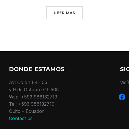
«DESERT ROAD»
LEER MÁS
DONDE ESTAMOS
SI
Av: Colon E4-105
Visí
y 9 de Octubre Of. 505
face
Wsp: +593 986132719
Tel: +593 986132719
Quito – Ecuador
Contact us