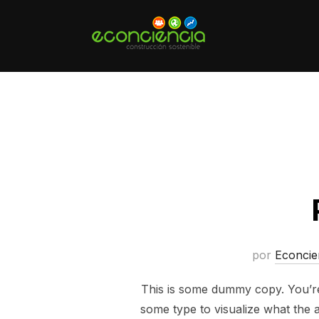
Saltar
al
contenido
por
Econcie
This is some dummy copy. You’re 
some type to visualize what the a