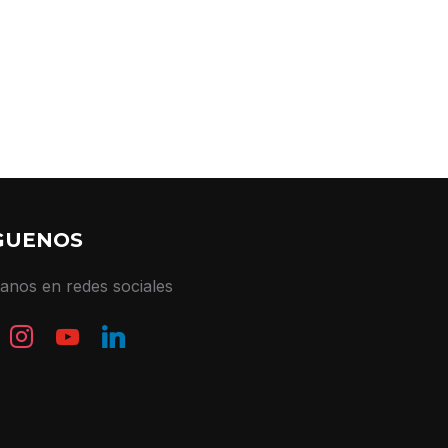
GUENOS
tanos en redes sociales
book
instagram
youtube
linkedin