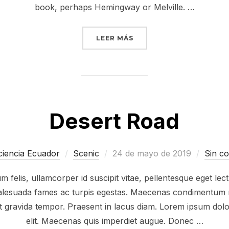
book, perhaps Hemingway or Melville. …
«POST WITH VIMEO VIDE
LEER MÁS
Desert Road
Publicado
iencia Ecuador
Scenic
24 de mayo de 2019
Sin c
el
 felis, ullamcorper id suscipit vitae, pellentesque eget lec
 malesuada fames ac turpis egestas. Maecenas condimentum r
at gravida tempor. Praesent in lacus diam. Lorem ipsum dolor
elit. Maecenas quis imperdiet augue. Donec …