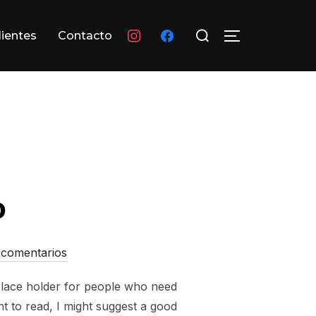
Buscar:
instagram
facebook
lientes
Contacto
ALTERNAR L
o
 comentarios
 place holder for people who need
nt to read, I might suggest a good