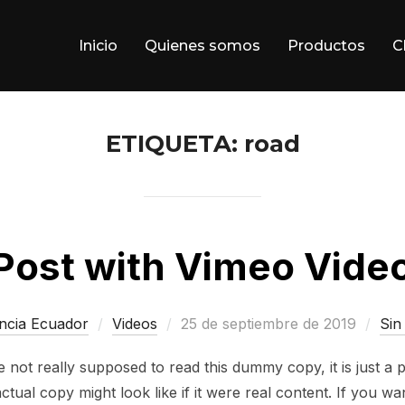
Inicio
Quienes somos
Productos
C
ETIQUETA:
road
Post with Vimeo Vide
Publicado
ncia Ecuador
Videos
25 de septiembre de 2019
Sin
el
not really supposed to read this dummy copy, it is just a
ctual copy might look like if it were real content. If you wa