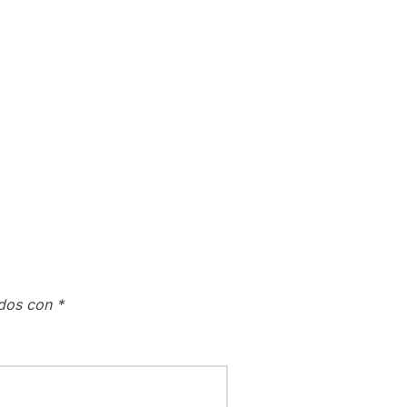
ados con
*