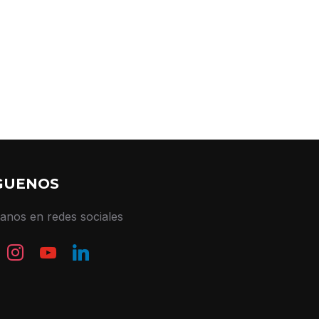
GUENOS
tanos en redes sociales
book
instagram
youtube
linkedin