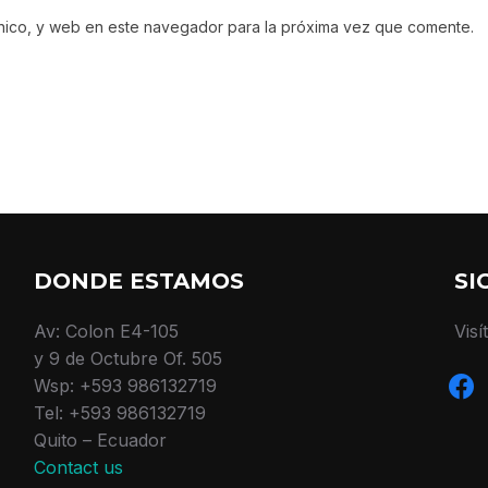
nico, y web en este navegador para la próxima vez que comente.
DONDE ESTAMOS
SI
Av: Colon E4-105
Visí
y 9 de Octubre Of. 505
face
Wsp: +593 986132719
Tel: +593 986132719
Quito – Ecuador
Contact us