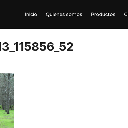
Inicio
Quienes somos
Productos
C
3_115856_52