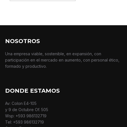
NOSOTROS
Una empresa viable, sostenible, en expansión, con
participación en el mercado en aumento, con personal ético,
formado y productivo.
DONDE ESTAMOS
Av: Colon E4-105
y 9 de Octubre Of. 505
Wsp: +593 986132719
Tel: +593 986132719