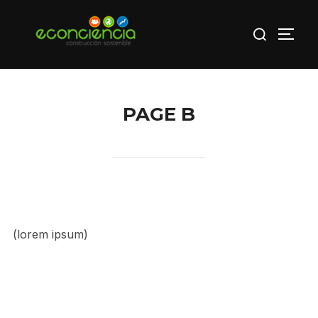
Saltar
Buscar:
al
ALTE
contenido
PAGE B
(lorem ipsum)