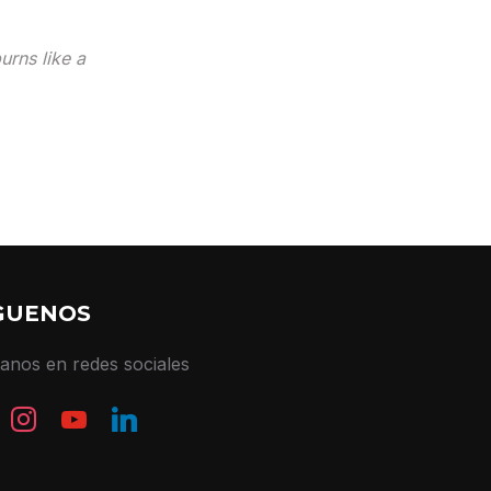
urns like a
GUENOS
tanos en redes sociales
book
instagram
youtube
linkedin