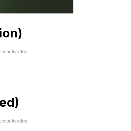
ion)
desactivados
ked)
desactivados