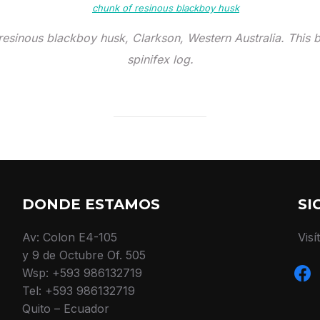
esinous blackboy husk, Clarkson, Western Australia. This b
spinifex log.
DONDE ESTAMOS
SI
Av: Colon E4-105
Visí
y 9 de Octubre Of. 505
face
Wsp: +593 986132719
Tel: +593 986132719
Quito – Ecuador