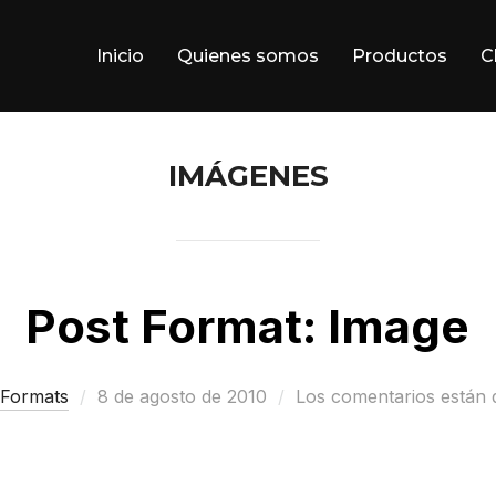
Inicio
Quienes somos
Productos
C
IMÁGENES
Post Format: Image
Publicado
 Formats
8 de agosto de 2010
Los comentarios están 
el