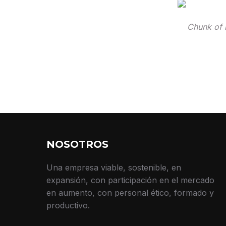
Chunk of r
NOSOTROS
Una empresa viable, sostenible, en
expansión, con participación en el mercado
en aumento, con personal ético, formado y
productivo.